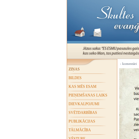
- komentāri
ZIŅAS
BILDES
KAS MĒS ESAM
PIEŅEMŠANAS LAIKS
DIEVKALPOJUMI
SVĒTDARBĪBAS
PUBLIKĀCIJAS
TĀLMĀCĪBA
VĒSTURE