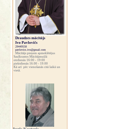
Draudzes mācītājs
Ivo Pavlovičs
29449558
pavlovics.ivo@gmail.com
Mācītājs pieņem apmeklētējus
Saulkrastos Mācītājmuižā
otrdienās 16:00 - 19:00
piektdienās 16.00 - 19.00
Kā arī pēc vienošanās citā laikā un
vietā.