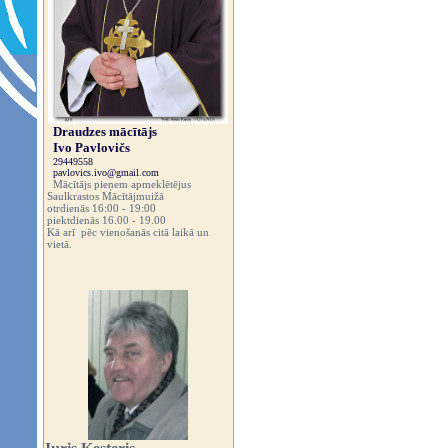
Draudzes mācītājs
Ivo Pavlovičs
29449558
pavlovics.ivo@gmail.com
Mācītājs pieņem apmeklētējus
Saulkrastos Mācītājmuižā
otrdienās 16:00 - 19:00
piektdienās 16.00 - 19.00
Kā arī pēc vienošanās citā laikā un
vietā.