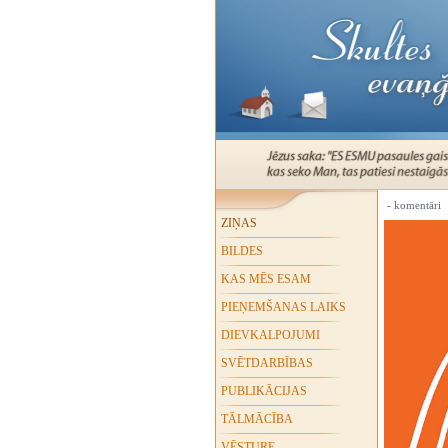
- komentāri
ZIŅAS
BILDES
KAS MĒS ESAM
PIEŅEMŠANAS LAIKS
DIEVKALPOJUMI
SVĒTDARBĪBAS
PUBLIKĀCIJAS
TĀLMĀCĪBA
VĒSTURE