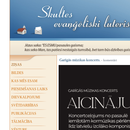
Garīgās mūzikas koncerts.
- komentāri
ZIŅAS
BILDES
KAS MĒS ESAM
PIEŅEMŠANAS LAIKS
DIEVKALPOJUMI
SVĒTDARBĪBAS
PUBLIKĀCIJAS
TĀLMĀCĪBA
VĒSTURE