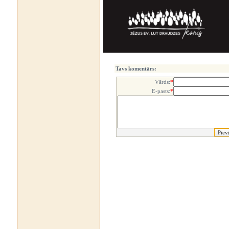
Tavs komentārs:
Vārds:
*
E-pasts:
*