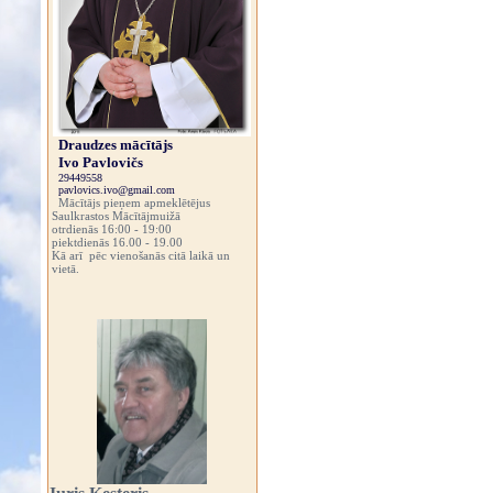
Draudzes mācītājs
Ivo Pavlovičs
29449558
pavlovics.ivo@gmail.com
Mācītājs pieņem apmeklētējus
Saulkrastos Mācītājmuižā
otrdienās 16:00 - 19:00
piektdienās 16.00 - 19.00
Kā arī pēc vienošanās citā laikā un
vietā.